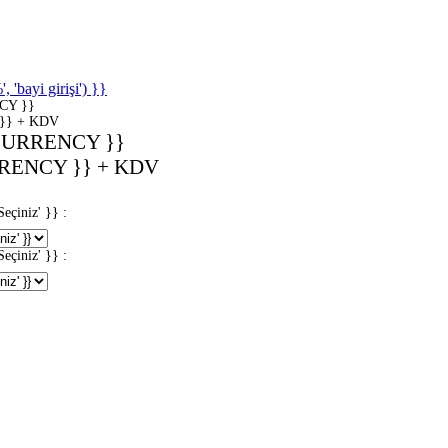
'bayi girişi') }}
CY }}
}} + KDV
CURRENCY }}
RENCY }} + KDV
iniz' }} :
iniz' }} :