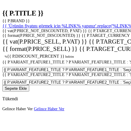
{{ P.TITLE }}
{{ P.BRAND }}
{{ 'Ürünün fiyatını görmek için %LINK% yapınız'.replace('%LINK%', 
{{ vat(P.PRICE_NOT_DISCOUNTED, P.VAT) }}
{{ P.TARGET_CURREN
{{ format(P.PRICE_NOT_DISCOUNTED) }}
{{ P.TARGET_CURRENCY 
{{ vat(P.PRICE_SELL, P.VAT) }}
{{ P.TARGET_
{{ format(P.PRICE_SELL) }}
{{ P.TARGET_CUR
{{ P.DISCOUNT_PERCENT }}
%
İndirim
{{ P.VARIANT_FEATURE1_TITLE ? P.VARIANT_FEATURE1_TITLE : 'Seç
{{ P.VARIANT_FEATURE2_TITLE ? P.VARIANT_FEATURE2_TITLE : 'Seç
Sepete Ekle
Tükendi
Gelince Haber Ver
Gelince Haber Ver