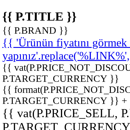
{{ P.TITLE }}
{{ P.BRAND }}
{{ 'Ürünün fiyatını görme
yapınız'.replace('%LINK%', '
{{ vat(P.PRICE_NOT_DISCOU
P.TARGET_CURRENCY }}
{{ format(P.PRICE_NOT_DI
P.TARGET_CURRENCY }} +
{{ vat(P.PRICE_SELL, P
P.TARGET_CURRENCY