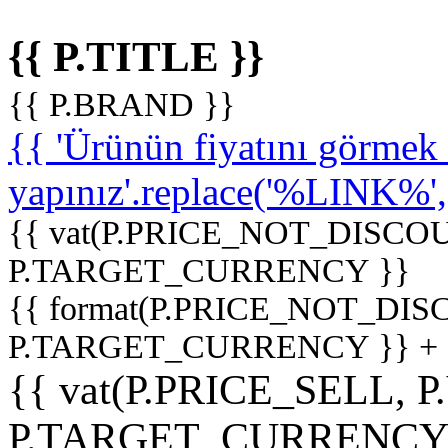
{{ P.TITLE }}
{{ P.BRAND }}
{{ 'Ürünün fiyatını görme
yapınız'.replace('%LINK%', '
{{ vat(P.PRICE_NOT_DISCOU
P.TARGET_CURRENCY }}
{{ format(P.PRICE_NOT_DI
P.TARGET_CURRENCY }} +
{{ vat(P.PRICE_SELL, P
P.TARGET_CURRENCY