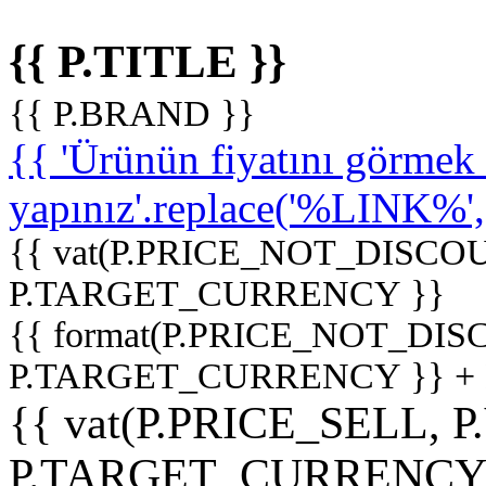
{{ P.TITLE }}
{{ P.BRAND }}
{{ 'Ürünün fiyatını görme
yapınız'.replace('%LINK%', '
{{ vat(P.PRICE_NOT_DISCOU
P.TARGET_CURRENCY }}
{{ format(P.PRICE_NOT_DI
P.TARGET_CURRENCY }} +
{{ vat(P.PRICE_SELL, P
P.TARGET_CURRENCY