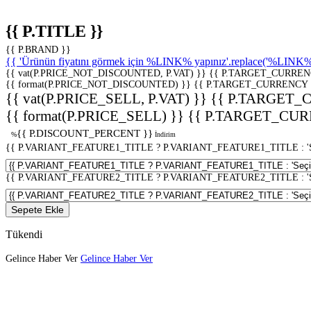
{{ P.TITLE }}
{{ P.BRAND }}
{{ 'Ürünün fiyatını görmek için %LINK% yapınız'.replace('%LINK%', 
{{ vat(P.PRICE_NOT_DISCOUNTED, P.VAT) }}
{{ P.TARGET_CURREN
{{ format(P.PRICE_NOT_DISCOUNTED) }}
{{ P.TARGET_CURRENCY 
{{ vat(P.PRICE_SELL, P.VAT) }}
{{ P.TARGET_
{{ format(P.PRICE_SELL) }}
{{ P.TARGET_CUR
{{ P.DISCOUNT_PERCENT }}
%
İndirim
{{ P.VARIANT_FEATURE1_TITLE ? P.VARIANT_FEATURE1_TITLE : 'Seç
{{ P.VARIANT_FEATURE2_TITLE ? P.VARIANT_FEATURE2_TITLE : 'Seç
Sepete Ekle
Tükendi
Gelince Haber Ver
Gelince Haber Ver