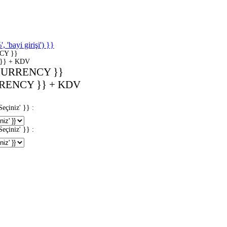
'bayi girişi') }}
CY }}
}} + KDV
CURRENCY }}
RENCY }} + KDV
iniz' }} :
iniz' }} :