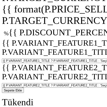
{{ format(P.PRICE_SELL
P.TARGET_CURRENCY 
{{ P.DISCOUNT_PERCEN
%
{{ P.VARIANT_FEATURE1_T
P.VARIANT_FEATURE1_TITLE :
{{ P.VARIANT_FEATURE2_T
P.VARIANT_FEATURE2_TITLE :
Sepete Ekle
Tükendi