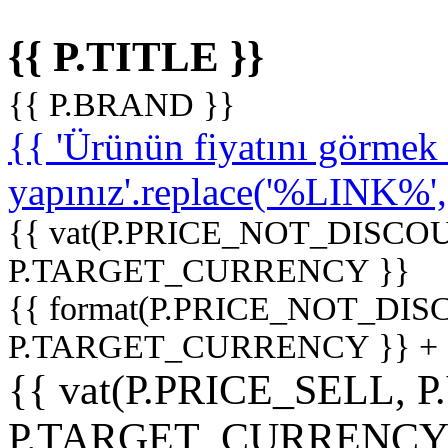
{{ P.TITLE }}
{{ P.BRAND }}
{{ 'Ürünün fiyatını görme
yapınız'.replace('%LINK%', '
{{ vat(P.PRICE_NOT_DISCOU
P.TARGET_CURRENCY }}
{{ format(P.PRICE_NOT_DI
P.TARGET_CURRENCY }} +
{{ vat(P.PRICE_SELL, P
P.TARGET_CURRENCY