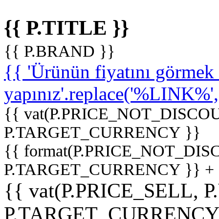
{{ P.TITLE }}
{{ P.BRAND }}
{{ 'Ürünün fiyatını görme
yapınız'.replace('%LINK%', '
{{ vat(P.PRICE_NOT_DISCOU
P.TARGET_CURRENCY }}
{{ format(P.PRICE_NOT_DI
P.TARGET_CURRENCY }} +
{{ vat(P.PRICE_SELL, P
P.TARGET_CURRENCY