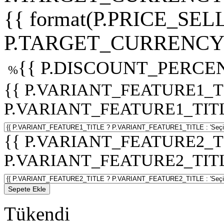
{{ format(P.PRICE_SELL
P.TARGET_CURRENCY 
{{ P.DISCOUNT_PERCEN
%
{{ P.VARIANT_FEATURE1_T
P.VARIANT_FEATURE1_TITLE :
{{ P.VARIANT_FEATURE2_T
P.VARIANT_FEATURE2_TITLE :
Sepete Ekle
Tükendi