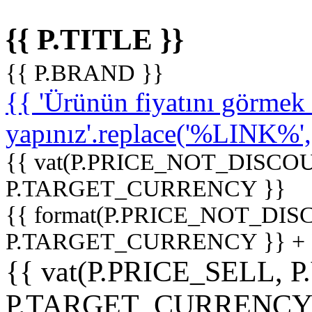
{{ P.TITLE }}
{{ P.BRAND }}
{{ 'Ürünün fiyatını görme
yapınız'.replace('%LINK%', '
{{ vat(P.PRICE_NOT_DISCOU
P.TARGET_CURRENCY }}
{{ format(P.PRICE_NOT_DI
P.TARGET_CURRENCY }} +
{{ vat(P.PRICE_SELL, P
P.TARGET_CURRENCY