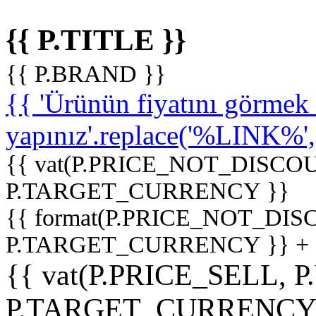
{{ P.TITLE }}
{{ P.BRAND }}
{{ 'Ürünün fiyatını görme
yapınız'.replace('%LINK%', '
{{ vat(P.PRICE_NOT_DISCOU
P.TARGET_CURRENCY }}
{{ format(P.PRICE_NOT_DI
P.TARGET_CURRENCY }} +
{{ vat(P.PRICE_SELL, P
P.TARGET_CURRENCY