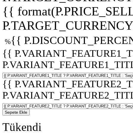
{{ format(P.PRICE_SELL
P.TARGET_CURRENCY 
{{ P.DISCOUNT_PERCEN
%
{{ P.VARIANT_FEATURE1_T
P.VARIANT_FEATURE1_TITLE :
{{ P.VARIANT_FEATURE2_T
P.VARIANT_FEATURE2_TITLE :
Sepete Ekle
Tükendi