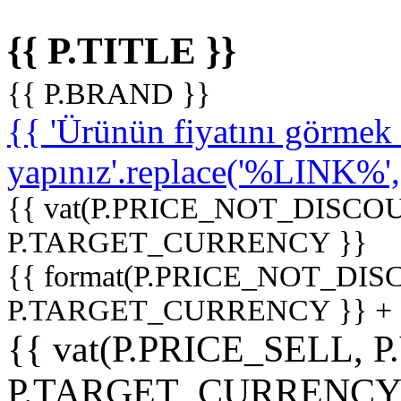
{{ P.TITLE }}
{{ P.BRAND }}
{{ 'Ürünün fiyatını görme
yapınız'.replace('%LINK%', '
{{ vat(P.PRICE_NOT_DISCOU
P.TARGET_CURRENCY }}
{{ format(P.PRICE_NOT_DI
P.TARGET_CURRENCY }} +
{{ vat(P.PRICE_SELL, P
P.TARGET_CURRENCY