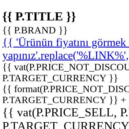
{{ P.TITLE }}
{{ P.BRAND }}
{{ 'Ürünün fiyatını görme
yapınız'.replace('%LINK%', '
{{ vat(P.PRICE_NOT_DISCOU
P.TARGET_CURRENCY }}
{{ format(P.PRICE_NOT_DI
P.TARGET_CURRENCY }} +
{{ vat(P.PRICE_SELL, P
P.TARGET_CURRENCY