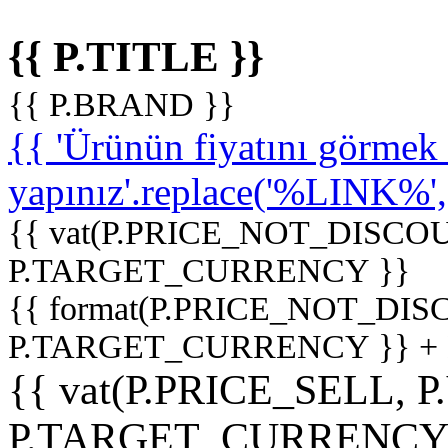
{{ P.TITLE }}
{{ P.BRAND }}
{{ 'Ürünün fiyatını görme
yapınız'.replace('%LINK%', '
{{ vat(P.PRICE_NOT_DISCOU
P.TARGET_CURRENCY }}
{{ format(P.PRICE_NOT_DI
P.TARGET_CURRENCY }} +
{{ vat(P.PRICE_SELL, P
P.TARGET_CURRENCY