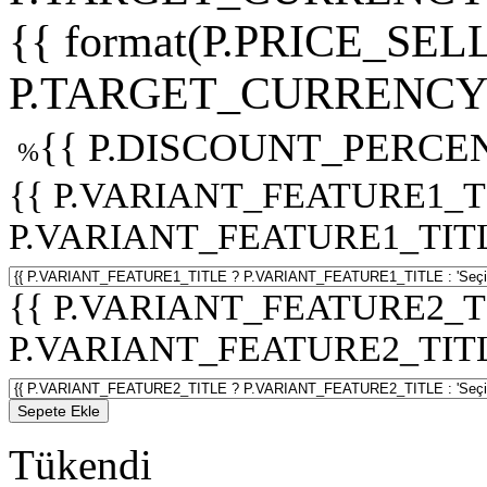
{{ format(P.PRICE_SELL
P.TARGET_CURRENCY 
{{ P.DISCOUNT_PERCEN
%
{{ P.VARIANT_FEATURE1_T
P.VARIANT_FEATURE1_TITLE :
{{ P.VARIANT_FEATURE2_T
P.VARIANT_FEATURE2_TITLE :
Sepete Ekle
Tükendi