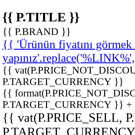
{{ P.TITLE }}
{{ P.BRAND }}
{{ 'Ürünün fiyatını görme
yapınız'.replace('%LINK%', '
{{ vat(P.PRICE_NOT_DISCOU
P.TARGET_CURRENCY }}
{{ format(P.PRICE_NOT_DI
P.TARGET_CURRENCY }} +
{{ vat(P.PRICE_SELL, P
P.TARGET_CURRENCY