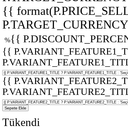
{{ format(P.PRICE_SELL
P.TARGET_CURRENCY 
{{ P.DISCOUNT_PERCEN
%
{{ P.VARIANT_FEATURE1_T
P.VARIANT_FEATURE1_TITLE :
{{ P.VARIANT_FEATURE2_T
P.VARIANT_FEATURE2_TITLE :
Sepete Ekle
Tükendi