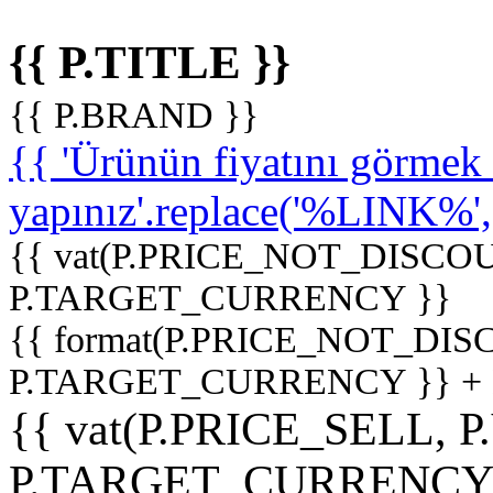
{{ P.TITLE }}
{{ P.BRAND }}
{{ 'Ürünün fiyatını görme
yapınız'.replace('%LINK%', '
{{ vat(P.PRICE_NOT_DISCOU
P.TARGET_CURRENCY }}
{{ format(P.PRICE_NOT_DI
P.TARGET_CURRENCY }} +
{{ vat(P.PRICE_SELL, P
P.TARGET_CURRENCY