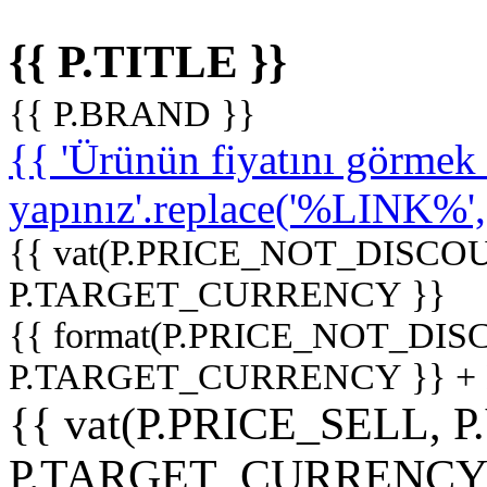
{{ P.TITLE }}
{{ P.BRAND }}
{{ 'Ürünün fiyatını görme
yapınız'.replace('%LINK%', '
{{ vat(P.PRICE_NOT_DISCOU
P.TARGET_CURRENCY }}
{{ format(P.PRICE_NOT_DI
P.TARGET_CURRENCY }} +
{{ vat(P.PRICE_SELL, P
P.TARGET_CURRENCY