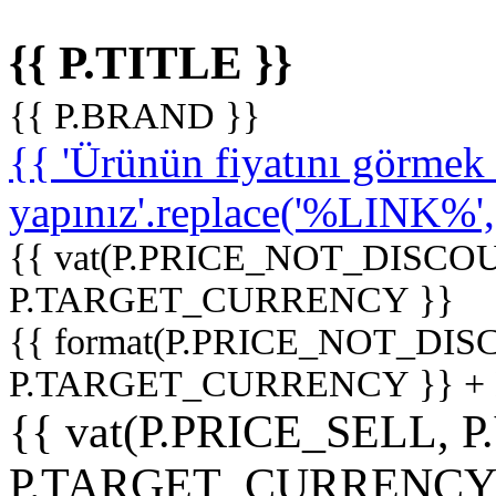
{{ P.TITLE }}
{{ P.BRAND }}
{{ 'Ürünün fiyatını görme
yapınız'.replace('%LINK%', '
{{ vat(P.PRICE_NOT_DISCOU
P.TARGET_CURRENCY }}
{{ format(P.PRICE_NOT_DI
P.TARGET_CURRENCY }} +
{{ vat(P.PRICE_SELL, P
P.TARGET_CURRENCY