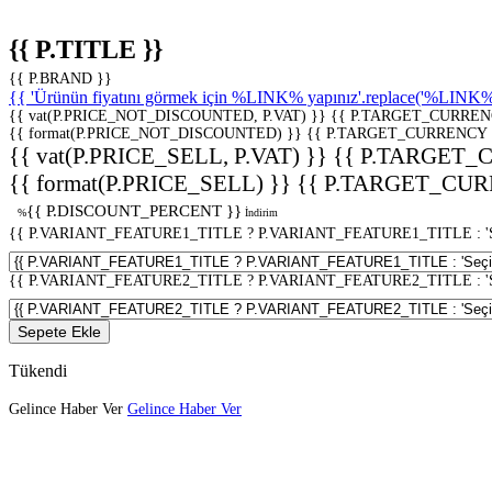
{{ P.TITLE }}
{{ P.BRAND }}
{{ 'Ürünün fiyatını görmek için %LINK% yapınız'.replace('%LINK%', 
{{ vat(P.PRICE_NOT_DISCOUNTED, P.VAT) }}
{{ P.TARGET_CURREN
{{ format(P.PRICE_NOT_DISCOUNTED) }}
{{ P.TARGET_CURRENCY 
{{ vat(P.PRICE_SELL, P.VAT) }}
{{ P.TARGET_
{{ format(P.PRICE_SELL) }}
{{ P.TARGET_CUR
{{ P.DISCOUNT_PERCENT }}
%
İndirim
{{ P.VARIANT_FEATURE1_TITLE ? P.VARIANT_FEATURE1_TITLE : 'Seç
{{ P.VARIANT_FEATURE2_TITLE ? P.VARIANT_FEATURE2_TITLE : 'Seç
Sepete Ekle
Tükendi
Gelince Haber Ver
Gelince Haber Ver