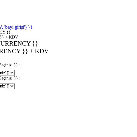
'bayi girişi') }}
CY }}
}} + KDV
CURRENCY }}
RENCY }} + KDV
iniz' }} :
iniz' }} :