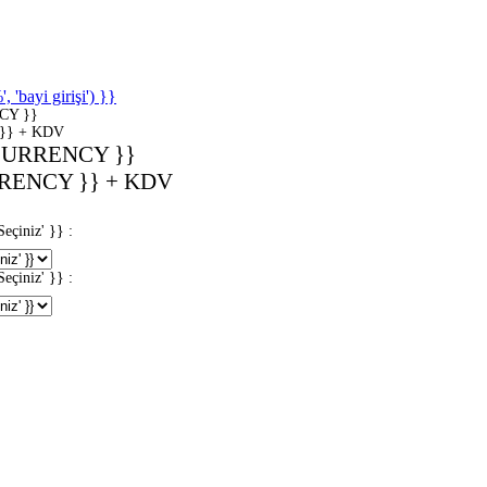
'bayi girişi') }}
CY }}
}} + KDV
CURRENCY }}
RENCY }} + KDV
iniz' }} :
iniz' }} :