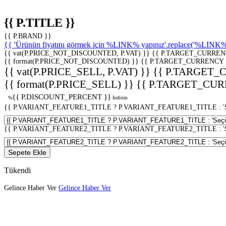
{{ P.TITLE }}
{{ P.BRAND }}
{{ 'Ürünün fiyatını görmek için %LINK% yapınız'.replace('%LINK%', 
{{ vat(P.PRICE_NOT_DISCOUNTED, P.VAT) }}
{{ P.TARGET_CURREN
{{ format(P.PRICE_NOT_DISCOUNTED) }}
{{ P.TARGET_CURRENCY 
{{ vat(P.PRICE_SELL, P.VAT) }}
{{ P.TARGET_
{{ format(P.PRICE_SELL) }}
{{ P.TARGET_CUR
{{ P.DISCOUNT_PERCENT }}
%
İndirim
{{ P.VARIANT_FEATURE1_TITLE ? P.VARIANT_FEATURE1_TITLE : 'Seç
{{ P.VARIANT_FEATURE2_TITLE ? P.VARIANT_FEATURE2_TITLE : 'Seç
Sepete Ekle
Tükendi
Gelince Haber Ver
Gelince Haber Ver