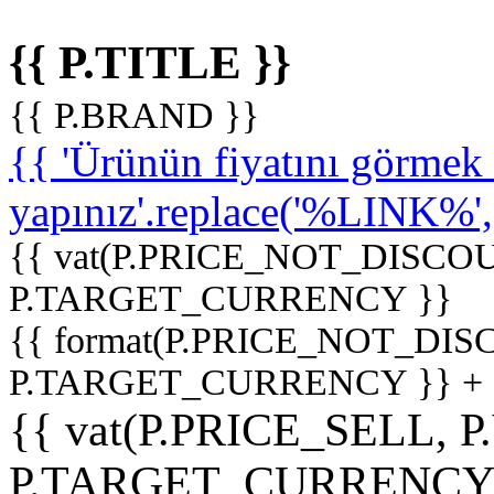
{{ P.TITLE }}
{{ P.BRAND }}
{{ 'Ürünün fiyatını görme
yapınız'.replace('%LINK%', '
{{ vat(P.PRICE_NOT_DISCOU
P.TARGET_CURRENCY }}
{{ format(P.PRICE_NOT_DI
P.TARGET_CURRENCY }} +
{{ vat(P.PRICE_SELL, P
P.TARGET_CURRENCY