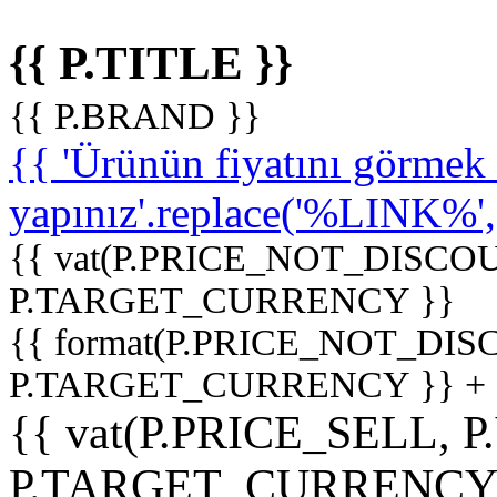
{{ P.TITLE }}
{{ P.BRAND }}
{{ 'Ürünün fiyatını görme
yapınız'.replace('%LINK%', '
{{ vat(P.PRICE_NOT_DISCOU
P.TARGET_CURRENCY }}
{{ format(P.PRICE_NOT_DI
P.TARGET_CURRENCY }} +
{{ vat(P.PRICE_SELL, P
P.TARGET_CURRENCY