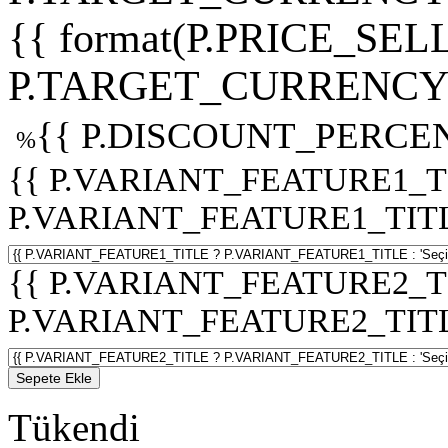
{{ format(P.PRICE_SELL
P.TARGET_CURRENCY 
{{ P.DISCOUNT_PERCEN
%
{{ P.VARIANT_FEATURE1_T
P.VARIANT_FEATURE1_TITLE :
{{ P.VARIANT_FEATURE2_T
P.VARIANT_FEATURE2_TITLE :
Sepete Ekle
Tükendi