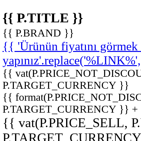
{{ P.TITLE }}
{{ P.BRAND }}
{{ 'Ürünün fiyatını görme
yapınız'.replace('%LINK%', '
{{ vat(P.PRICE_NOT_DISCOU
P.TARGET_CURRENCY }}
{{ format(P.PRICE_NOT_DI
P.TARGET_CURRENCY }} +
{{ vat(P.PRICE_SELL, P
P.TARGET_CURRENCY