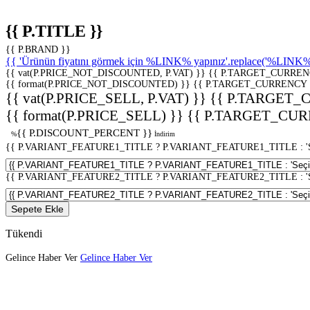
{{ P.TITLE }}
{{ P.BRAND }}
{{ 'Ürünün fiyatını görmek için %LINK% yapınız'.replace('%LINK%', 
{{ vat(P.PRICE_NOT_DISCOUNTED, P.VAT) }}
{{ P.TARGET_CURREN
{{ format(P.PRICE_NOT_DISCOUNTED) }}
{{ P.TARGET_CURRENCY 
{{ vat(P.PRICE_SELL, P.VAT) }}
{{ P.TARGET_
{{ format(P.PRICE_SELL) }}
{{ P.TARGET_CUR
{{ P.DISCOUNT_PERCENT }}
%
İndirim
{{ P.VARIANT_FEATURE1_TITLE ? P.VARIANT_FEATURE1_TITLE : 'Seç
{{ P.VARIANT_FEATURE2_TITLE ? P.VARIANT_FEATURE2_TITLE : 'Seç
Sepete Ekle
Tükendi
Gelince Haber Ver
Gelince Haber Ver