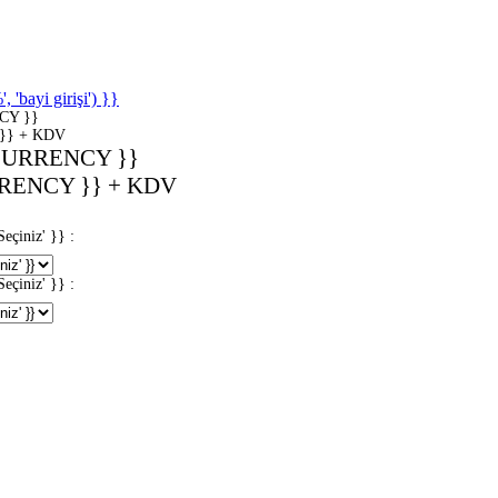
'bayi girişi') }}
CY }}
}} + KDV
CURRENCY }}
RENCY }} + KDV
iniz' }} :
iniz' }} :