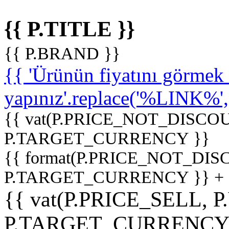
{{ P.TITLE }}
{{ P.BRAND }}
{{ 'Ürünün fiyatını görme
yapınız'.replace('%LINK%', '
{{ vat(P.PRICE_NOT_DISCOU
P.TARGET_CURRENCY }}
{{ format(P.PRICE_NOT_DI
P.TARGET_CURRENCY }} +
{{ vat(P.PRICE_SELL, P
P.TARGET_CURRENCY