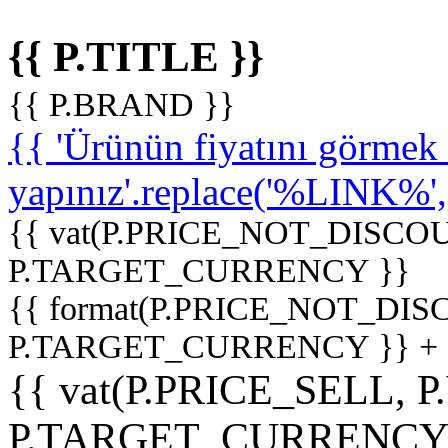
{{ P.TITLE }}
{{ P.BRAND }}
{{ 'Ürünün fiyatını görme
yapınız'.replace('%LINK%', '
{{ vat(P.PRICE_NOT_DISCOU
P.TARGET_CURRENCY }}
{{ format(P.PRICE_NOT_DI
P.TARGET_CURRENCY }} +
{{ vat(P.PRICE_SELL, P
P.TARGET_CURRENCY