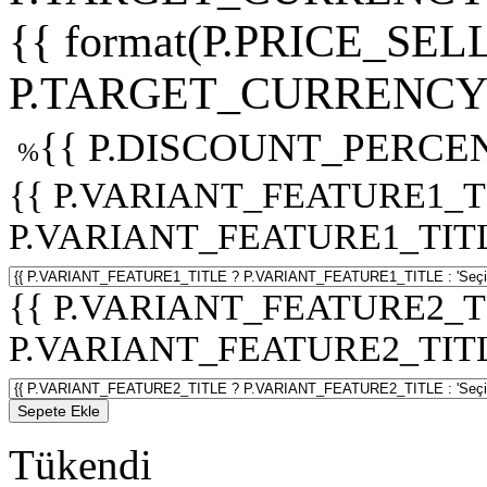
{{ format(P.PRICE_SELL
P.TARGET_CURRENCY 
{{ P.DISCOUNT_PERCEN
%
{{ P.VARIANT_FEATURE1_T
P.VARIANT_FEATURE1_TITLE :
{{ P.VARIANT_FEATURE2_T
P.VARIANT_FEATURE2_TITLE :
Sepete Ekle
Tükendi