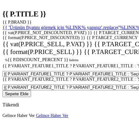
{{ P.TITLE }}
{{ P.BRAND }}
{{ 'Ürünün fiyatını görmek için %LINK% yapınız'.replace('%LINK%', 
{{ vat(P.PRICE_NOT_DISCOUNTED, P.VAT) }}
{{ P.TARGET_CURREN
{{ format(P.PRICE_NOT_DISCOUNTED) }}
{{ P.TARGET_CURRENCY 
{{ vat(P.PRICE_SELL, P.VAT) }}
{{ P.TARGET_
{{ format(P.PRICE_SELL) }}
{{ P.TARGET_CUR
{{ P.DISCOUNT_PERCENT }}
%
İndirim
{{ P.VARIANT_FEATURE1_TITLE ? P.VARIANT_FEATURE1_TITLE : 'Seç
{{ P.VARIANT_FEATURE2_TITLE ? P.VARIANT_FEATURE2_TITLE : 'Seç
Sepete Ekle
Tükendi
Gelince Haber Ver
Gelince Haber Ver