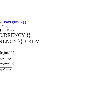
'bayi girişi') }}
CY }}
}} + KDV
CURRENCY }}
RENCY }} + KDV
iniz' }} :
iniz' }} :