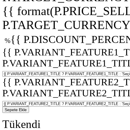
{{ format(P.PRICE_SELL
P.TARGET_CURRENCY 
{{ P.DISCOUNT_PERCEN
%
{{ P.VARIANT_FEATURE1_T
P.VARIANT_FEATURE1_TITLE :
{{ P.VARIANT_FEATURE2_T
P.VARIANT_FEATURE2_TITLE :
Sepete Ekle
Tükendi