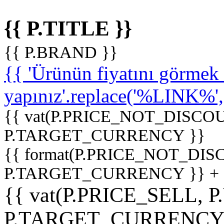
{{ P.TITLE }}
{{ P.BRAND }}
{{ 'Ürünün fiyatını görme
yapınız'.replace('%LINK%', '
{{ vat(P.PRICE_NOT_DISCOU
P.TARGET_CURRENCY }}
{{ format(P.PRICE_NOT_DI
P.TARGET_CURRENCY }} +
{{ vat(P.PRICE_SELL, P
P.TARGET_CURRENCY