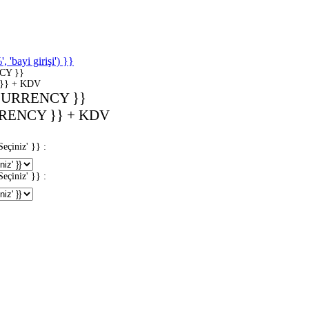
'bayi girişi') }}
CY }}
}} + KDV
CURRENCY }}
RENCY }} + KDV
iniz' }} :
iniz' }} :