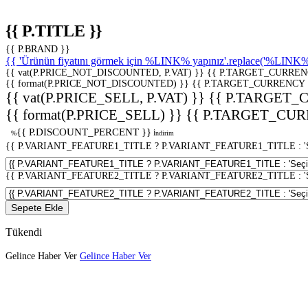
{{ P.TITLE }}
{{ P.BRAND }}
{{ 'Ürünün fiyatını görmek için %LINK% yapınız'.replace('%LINK%', 
{{ vat(P.PRICE_NOT_DISCOUNTED, P.VAT) }}
{{ P.TARGET_CURREN
{{ format(P.PRICE_NOT_DISCOUNTED) }}
{{ P.TARGET_CURRENCY 
{{ vat(P.PRICE_SELL, P.VAT) }}
{{ P.TARGET_
{{ format(P.PRICE_SELL) }}
{{ P.TARGET_CUR
{{ P.DISCOUNT_PERCENT }}
%
İndirim
{{ P.VARIANT_FEATURE1_TITLE ? P.VARIANT_FEATURE1_TITLE : 'Seç
{{ P.VARIANT_FEATURE2_TITLE ? P.VARIANT_FEATURE2_TITLE : 'Seç
Sepete Ekle
Tükendi
Gelince Haber Ver
Gelince Haber Ver