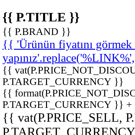
{{ P.TITLE }}
{{ P.BRAND }}
{{ 'Ürünün fiyatını görme
yapınız'.replace('%LINK%', '
{{ vat(P.PRICE_NOT_DISCOU
P.TARGET_CURRENCY }}
{{ format(P.PRICE_NOT_DI
P.TARGET_CURRENCY }} +
{{ vat(P.PRICE_SELL, P
P.TARGET_CURRENCY