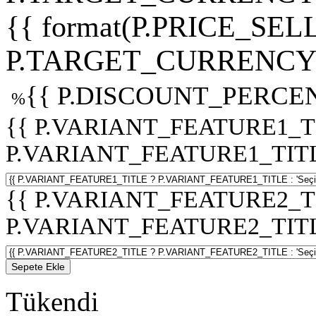
{{ format(P.PRICE_SELL
P.TARGET_CURRENCY 
{{ P.DISCOUNT_PERCEN
%
{{ P.VARIANT_FEATURE1_T
P.VARIANT_FEATURE1_TITLE :
{{ P.VARIANT_FEATURE2_T
P.VARIANT_FEATURE2_TITLE :
Sepete Ekle
Tükendi