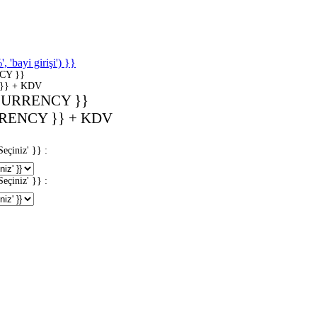
'bayi girişi') }}
CY }}
}} + KDV
CURRENCY }}
RENCY }} + KDV
iniz' }} :
iniz' }} :