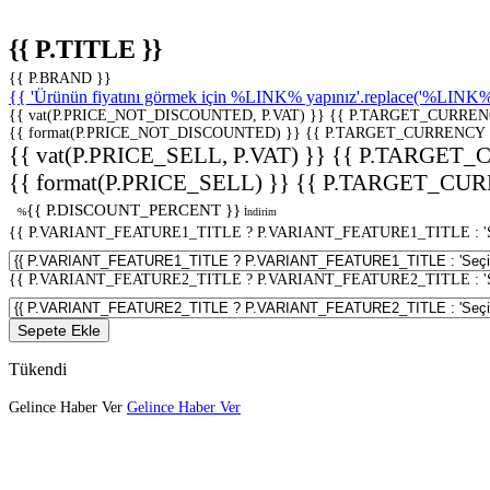
{{ P.TITLE }}
{{ P.BRAND }}
{{ 'Ürünün fiyatını görmek için %LINK% yapınız'.replace('%LINK%', 
{{ vat(P.PRICE_NOT_DISCOUNTED, P.VAT) }}
{{ P.TARGET_CURREN
{{ format(P.PRICE_NOT_DISCOUNTED) }}
{{ P.TARGET_CURRENCY 
{{ vat(P.PRICE_SELL, P.VAT) }}
{{ P.TARGET_
{{ format(P.PRICE_SELL) }}
{{ P.TARGET_CUR
{{ P.DISCOUNT_PERCENT }}
%
İndirim
{{ P.VARIANT_FEATURE1_TITLE ? P.VARIANT_FEATURE1_TITLE : 'Seç
{{ P.VARIANT_FEATURE2_TITLE ? P.VARIANT_FEATURE2_TITLE : 'Seç
Sepete Ekle
Tükendi
Gelince Haber Ver
Gelince Haber Ver