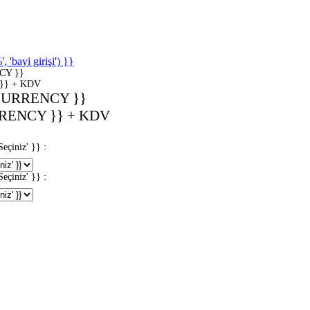
'bayi girişi') }}
CY }}
}} + KDV
CURRENCY }}
RENCY }} + KDV
iniz' }} :
iniz' }} :