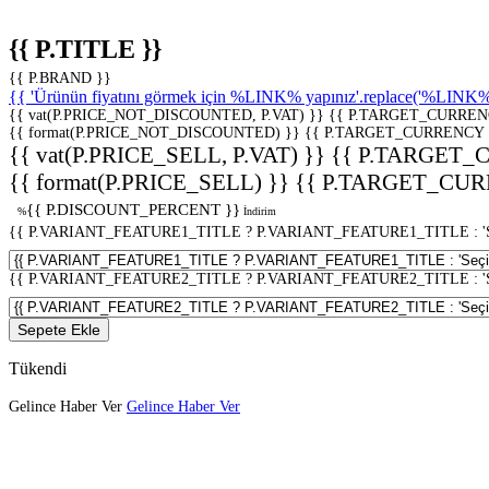
{{ P.TITLE }}
{{ P.BRAND }}
{{ 'Ürünün fiyatını görmek için %LINK% yapınız'.replace('%LINK%', 
{{ vat(P.PRICE_NOT_DISCOUNTED, P.VAT) }}
{{ P.TARGET_CURREN
{{ format(P.PRICE_NOT_DISCOUNTED) }}
{{ P.TARGET_CURRENCY 
{{ vat(P.PRICE_SELL, P.VAT) }}
{{ P.TARGET_
{{ format(P.PRICE_SELL) }}
{{ P.TARGET_CUR
{{ P.DISCOUNT_PERCENT }}
%
İndirim
{{ P.VARIANT_FEATURE1_TITLE ? P.VARIANT_FEATURE1_TITLE : 'Seç
{{ P.VARIANT_FEATURE2_TITLE ? P.VARIANT_FEATURE2_TITLE : 'Seç
Sepete Ekle
Tükendi
Gelince Haber Ver
Gelince Haber Ver