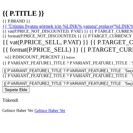
{{ P.TITLE }}
{{ P.BRAND }}
{{ 'Ürünün fiyatını görmek için %LINK% yapınız'.replace('%LINK%', 
{{ vat(P.PRICE_NOT_DISCOUNTED, P.VAT) }}
{{ P.TARGET_CURREN
{{ format(P.PRICE_NOT_DISCOUNTED) }}
{{ P.TARGET_CURRENCY 
{{ vat(P.PRICE_SELL, P.VAT) }}
{{ P.TARGET_
{{ format(P.PRICE_SELL) }}
{{ P.TARGET_CUR
{{ P.DISCOUNT_PERCENT }}
%
İndirim
{{ P.VARIANT_FEATURE1_TITLE ? P.VARIANT_FEATURE1_TITLE : 'Seç
{{ P.VARIANT_FEATURE2_TITLE ? P.VARIANT_FEATURE2_TITLE : 'Seç
Sepete Ekle
Tükendi
Gelince Haber Ver
Gelince Haber Ver