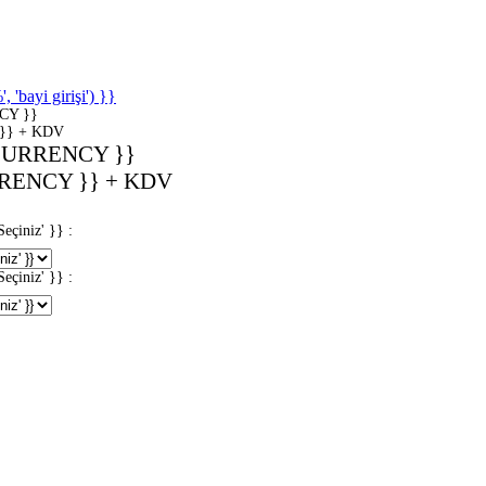
'bayi girişi') }}
CY }}
}} + KDV
CURRENCY }}
RENCY }} + KDV
iniz' }} :
iniz' }} :