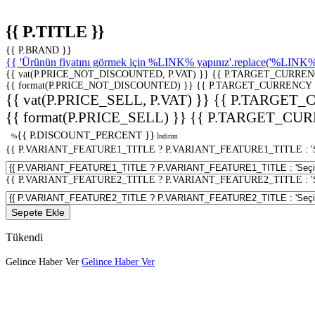
{{ P.TITLE }}
{{ P.BRAND }}
{{ 'Ürünün fiyatını görmek için %LINK% yapınız'.replace('%LINK%', 
{{ vat(P.PRICE_NOT_DISCOUNTED, P.VAT) }}
{{ P.TARGET_CURREN
{{ format(P.PRICE_NOT_DISCOUNTED) }}
{{ P.TARGET_CURRENCY 
{{ vat(P.PRICE_SELL, P.VAT) }}
{{ P.TARGET_
{{ format(P.PRICE_SELL) }}
{{ P.TARGET_CUR
{{ P.DISCOUNT_PERCENT }}
%
İndirim
{{ P.VARIANT_FEATURE1_TITLE ? P.VARIANT_FEATURE1_TITLE : 'Seç
{{ P.VARIANT_FEATURE2_TITLE ? P.VARIANT_FEATURE2_TITLE : 'Seç
Sepete Ekle
Tükendi
Gelince Haber Ver
Gelince Haber Ver