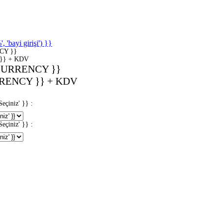
'bayi girişi') }}
CY }}
}} + KDV
CURRENCY }}
RENCY }} + KDV
iniz' }} :
iniz' }} :