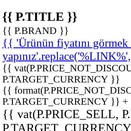
{{ P.TITLE }}
{{ P.BRAND }}
{{ 'Ürünün fiyatını görme
yapınız'.replace('%LINK%', '
{{ vat(P.PRICE_NOT_DISCOU
P.TARGET_CURRENCY }}
{{ format(P.PRICE_NOT_DI
P.TARGET_CURRENCY }} +
{{ vat(P.PRICE_SELL, P
P.TARGET_CURRENCY