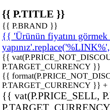
{{ P.TITLE }}
{{ P.BRAND }}
{{ 'Ürünün fiyatını görme
yapınız'.replace('%LINK%', '
{{ vat(P.PRICE_NOT_DISCOU
P.TARGET_CURRENCY }}
{{ format(P.PRICE_NOT_DI
P.TARGET_CURRENCY }} +
{{ vat(P.PRICE_SELL, P
P.TARGET_CURRENCY