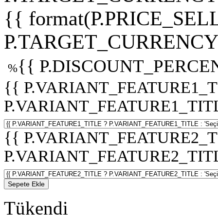
{{ format(P.PRICE_SELL
P.TARGET_CURRENCY 
{{ P.DISCOUNT_PERCEN
%
{{ P.VARIANT_FEATURE1_T
P.VARIANT_FEATURE1_TITLE :
{{ P.VARIANT_FEATURE2_T
P.VARIANT_FEATURE2_TITLE :
Sepete Ekle
Tükendi