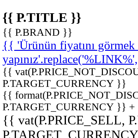
{{ P.TITLE }}
{{ P.BRAND }}
{{ 'Ürünün fiyatını görme
yapınız'.replace('%LINK%', '
{{ vat(P.PRICE_NOT_DISCOU
P.TARGET_CURRENCY }}
{{ format(P.PRICE_NOT_DI
P.TARGET_CURRENCY }} +
{{ vat(P.PRICE_SELL, P
P.TARGET_CURRENCY