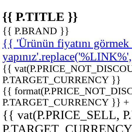
{{ P.TITLE }}
{{ P.BRAND }}
{{ 'Ürünün fiyatını görme
yapınız'.replace('%LINK%', '
{{ vat(P.PRICE_NOT_DISCOU
P.TARGET_CURRENCY }}
{{ format(P.PRICE_NOT_DI
P.TARGET_CURRENCY }} +
{{ vat(P.PRICE_SELL, P
P.TARGET_CURRENCY