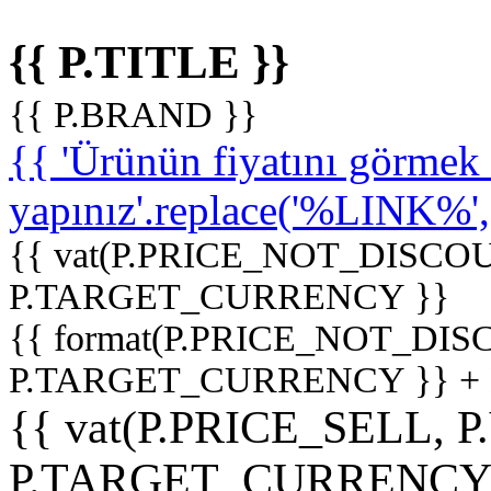
{{ P.TITLE }}
{{ P.BRAND }}
{{ 'Ürünün fiyatını görme
yapınız'.replace('%LINK%', '
{{ vat(P.PRICE_NOT_DISCOU
P.TARGET_CURRENCY }}
{{ format(P.PRICE_NOT_DI
P.TARGET_CURRENCY }} +
{{ vat(P.PRICE_SELL, P
P.TARGET_CURRENCY