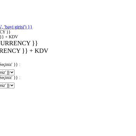
'bayi girişi') }}
CY }}
}} + KDV
CURRENCY }}
RENCY }} + KDV
iniz' }} :
iniz' }} :