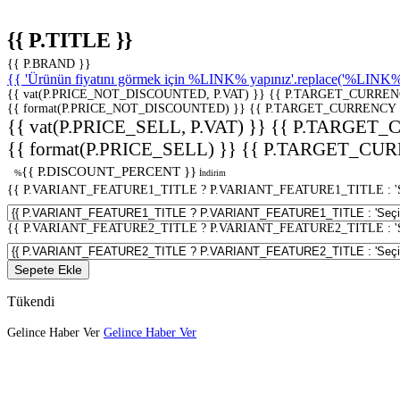
{{ P.TITLE }}
{{ P.BRAND }}
{{ 'Ürünün fiyatını görmek için %LINK% yapınız'.replace('%LINK%', 
{{ vat(P.PRICE_NOT_DISCOUNTED, P.VAT) }}
{{ P.TARGET_CURREN
{{ format(P.PRICE_NOT_DISCOUNTED) }}
{{ P.TARGET_CURRENCY 
{{ vat(P.PRICE_SELL, P.VAT) }}
{{ P.TARGET_
{{ format(P.PRICE_SELL) }}
{{ P.TARGET_CUR
{{ P.DISCOUNT_PERCENT }}
%
İndirim
{{ P.VARIANT_FEATURE1_TITLE ? P.VARIANT_FEATURE1_TITLE : 'Seç
{{ P.VARIANT_FEATURE2_TITLE ? P.VARIANT_FEATURE2_TITLE : 'Seç
Sepete Ekle
Tükendi
Gelince Haber Ver
Gelince Haber Ver