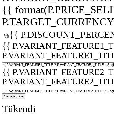
{{ format(P.PRICE_SELL
P.TARGET_CURRENCY 
{{ P.DISCOUNT_PERCEN
%
{{ P.VARIANT_FEATURE1_T
P.VARIANT_FEATURE1_TITLE :
{{ P.VARIANT_FEATURE2_T
P.VARIANT_FEATURE2_TITLE :
Sepete Ekle
Tükendi