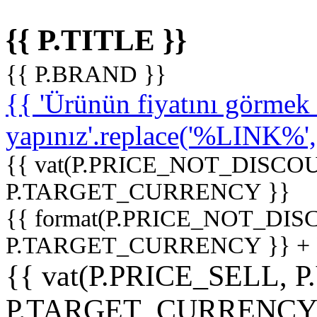
{{ P.TITLE }}
{{ P.BRAND }}
{{ 'Ürünün fiyatını görme
yapınız'.replace('%LINK%', '
{{ vat(P.PRICE_NOT_DISCOU
P.TARGET_CURRENCY }}
{{ format(P.PRICE_NOT_DI
P.TARGET_CURRENCY }} +
{{ vat(P.PRICE_SELL, P
P.TARGET_CURRENCY