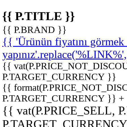
{{ P.TITLE }}
{{ P.BRAND }}
{{ 'Ürünün fiyatını görme
yapınız'.replace('%LINK%', '
{{ vat(P.PRICE_NOT_DISCOU
P.TARGET_CURRENCY }}
{{ format(P.PRICE_NOT_DI
P.TARGET_CURRENCY }} +
{{ vat(P.PRICE_SELL, P
P.TARGET_CURRENCY