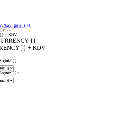
'bayi girişi') }}
CY }}
}} + KDV
CURRENCY }}
RENCY }} + KDV
iniz' }} :
iniz' }} :