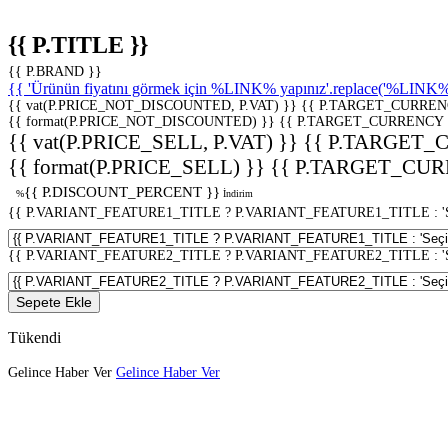
{{ P.TITLE }}
{{ P.BRAND }}
{{ 'Ürünün fiyatını görmek için %LINK% yapınız'.replace('%LINK%', 
{{ vat(P.PRICE_NOT_DISCOUNTED, P.VAT) }}
{{ P.TARGET_CURREN
{{ format(P.PRICE_NOT_DISCOUNTED) }}
{{ P.TARGET_CURRENCY 
{{ vat(P.PRICE_SELL, P.VAT) }}
{{ P.TARGET_
{{ format(P.PRICE_SELL) }}
{{ P.TARGET_CUR
{{ P.DISCOUNT_PERCENT }}
%
İndirim
{{ P.VARIANT_FEATURE1_TITLE ? P.VARIANT_FEATURE1_TITLE : 'Seç
{{ P.VARIANT_FEATURE2_TITLE ? P.VARIANT_FEATURE2_TITLE : 'Seç
Sepete Ekle
Tükendi
Gelince Haber Ver
Gelince Haber Ver