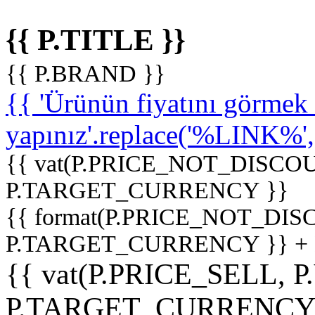
{{ P.TITLE }}
{{ P.BRAND }}
{{ 'Ürünün fiyatını görme
yapınız'.replace('%LINK%', '
{{ vat(P.PRICE_NOT_DISCOU
P.TARGET_CURRENCY }}
{{ format(P.PRICE_NOT_DI
P.TARGET_CURRENCY }} +
{{ vat(P.PRICE_SELL, P
P.TARGET_CURRENCY