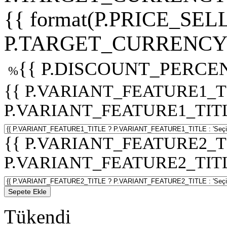
{{ format(P.PRICE_SELL
P.TARGET_CURRENCY 
{{ P.DISCOUNT_PERCEN
%
{{ P.VARIANT_FEATURE1_T
P.VARIANT_FEATURE1_TITLE :
{{ P.VARIANT_FEATURE2_T
P.VARIANT_FEATURE2_TITLE :
Sepete Ekle
Tükendi