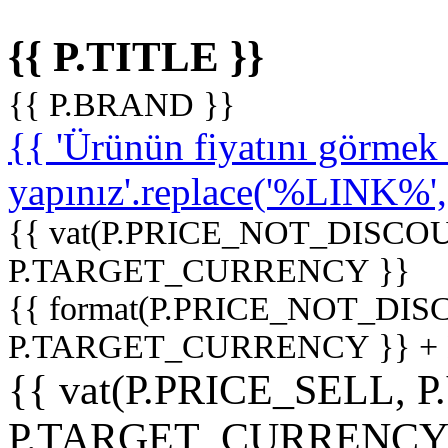
{{ P.TITLE }}
{{ P.BRAND }}
{{ 'Ürünün fiyatını görme
yapınız'.replace('%LINK%', '
{{ vat(P.PRICE_NOT_DISCOU
P.TARGET_CURRENCY }}
{{ format(P.PRICE_NOT_DI
P.TARGET_CURRENCY }} +
{{ vat(P.PRICE_SELL, P
P.TARGET_CURRENCY