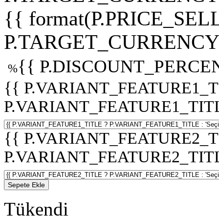
{{ format(P.PRICE_SELL
P.TARGET_CURRENCY 
{{ P.DISCOUNT_PERCEN
%
{{ P.VARIANT_FEATURE1_T
P.VARIANT_FEATURE1_TITLE :
{{ P.VARIANT_FEATURE2_T
P.VARIANT_FEATURE2_TITLE :
Sepete Ekle
Tükendi