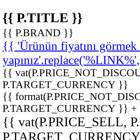
{{ P.TITLE }}
{{ P.BRAND }}
{{ 'Ürünün fiyatını görme
yapınız'.replace('%LINK%', '
{{ vat(P.PRICE_NOT_DISCOU
P.TARGET_CURRENCY }}
{{ format(P.PRICE_NOT_DI
P.TARGET_CURRENCY }} +
{{ vat(P.PRICE_SELL, P
P.TARGET_CURRENCY