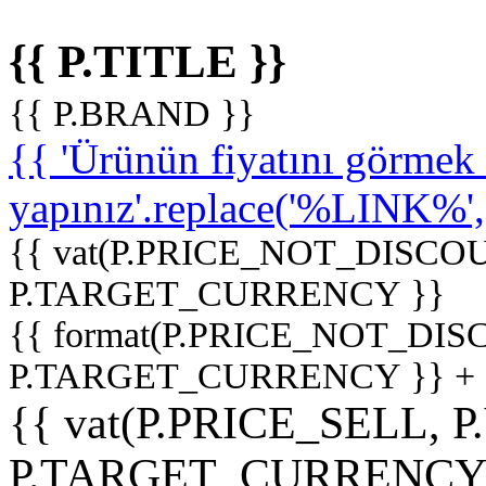
{{ P.TITLE }}
{{ P.BRAND }}
{{ 'Ürünün fiyatını görme
yapınız'.replace('%LINK%', '
{{ vat(P.PRICE_NOT_DISCOU
P.TARGET_CURRENCY }}
{{ format(P.PRICE_NOT_DI
P.TARGET_CURRENCY }} +
{{ vat(P.PRICE_SELL, P
P.TARGET_CURRENCY