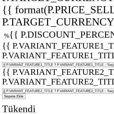
{{ format(P.PRICE_SELL
P.TARGET_CURRENCY 
{{ P.DISCOUNT_PERCEN
%
{{ P.VARIANT_FEATURE1_T
P.VARIANT_FEATURE1_TITLE :
{{ P.VARIANT_FEATURE2_T
P.VARIANT_FEATURE2_TITLE :
Sepete Ekle
Tükendi