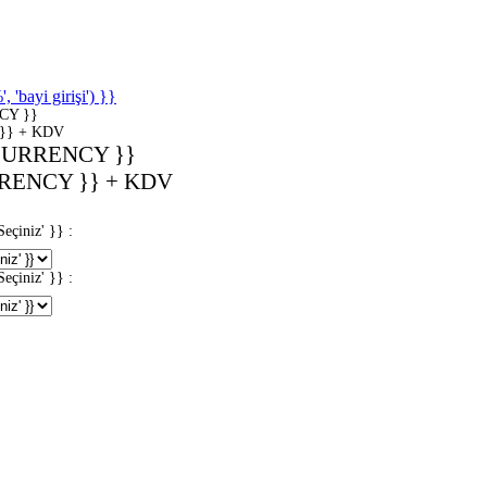
'bayi girişi') }}
CY }}
}} + KDV
CURRENCY }}
RENCY }} + KDV
iniz' }} :
iniz' }} :