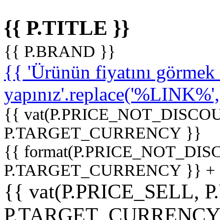
{{ P.TITLE }}
{{ P.BRAND }}
{{ 'Ürünün fiyatını görme
yapınız'.replace('%LINK%', '
{{ vat(P.PRICE_NOT_DISCOU
P.TARGET_CURRENCY }}
{{ format(P.PRICE_NOT_DI
P.TARGET_CURRENCY }} +
{{ vat(P.PRICE_SELL, P
P.TARGET_CURRENCY