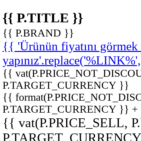
{{ P.TITLE }}
{{ P.BRAND }}
{{ 'Ürünün fiyatını görme
yapınız'.replace('%LINK%', '
{{ vat(P.PRICE_NOT_DISCOU
P.TARGET_CURRENCY }}
{{ format(P.PRICE_NOT_DI
P.TARGET_CURRENCY }} +
{{ vat(P.PRICE_SELL, P
P.TARGET_CURRENCY