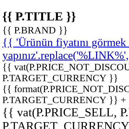
{{ P.TITLE }}
{{ P.BRAND }}
{{ 'Ürünün fiyatını görme
yapınız'.replace('%LINK%', '
{{ vat(P.PRICE_NOT_DISCOU
P.TARGET_CURRENCY }}
{{ format(P.PRICE_NOT_DI
P.TARGET_CURRENCY }} +
{{ vat(P.PRICE_SELL, P
P.TARGET_CURRENCY